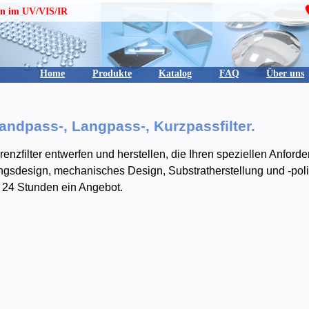
en im UV/VIS/IR
Home
Produkte
Katalog
FAQ
Über uns
Bandpass-, Langpass-, Kurzpassfilter.
erenzfilter entwerfen und herstellen, die Ihren speziellen Anf
ungsdesign, mechanisches Design, Substratherstellung und -pol
n 24 Stunden ein Angebot.