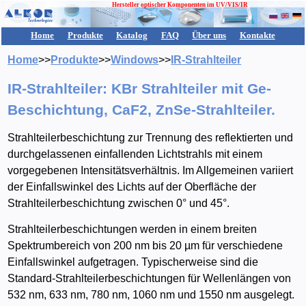
Hersteller optischer Komponenten im UV/VIS/IR
Home
Produkte
Katalog
FAQ
Über uns
Kontakte
Home
>>
Produkte
>>
Windows
>>
IR-Strahlteiler
IR-Strahlteiler: KBr Strahlteiler mit Ge-
Beschichtung, CaF2, ZnSe-Strahlteiler.
Strahlteilerbeschichtung zur Trennung des reflektierten und
durchgelassenen einfallenden Lichtstrahls mit einem
vorgegebenen Intensitätsverhältnis. Im Allgemeinen variiert
der Einfallswinkel des Lichts auf der Oberfläche der
Strahlteilerbeschichtung zwischen 0° und 45°.
Strahlteilerbeschichtungen werden in einem breiten
Spektrumbereich von 200 nm bis 20 µm für verschiedene
Einfallswinkel aufgetragen. Typischerweise sind die
Standard-Strahlteilerbeschichtungen für Wellenlängen von
532 nm, 633 nm, 780 nm, 1060 nm und 1550 nm ausgelegt.