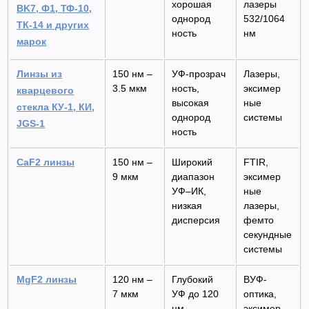
хорошая
лазеры
BK7, Ф1, ТФ-10,
однород
532/1064
ТК-14 и других
ность
нм
марок
Линзы из
150 нм –
УФ-прозрач
Лазеры,
3.5 мкм
ность,
эксимер
кварце
вого
высокая
ные
стекла КУ-1, КИ,
однород
системы
JGS-1
ность
CaF2 линзы
150 нм –
Широкий
FTIR,
9 мкм
диапазон
эксимер
УФ–ИК,
ные
низкая
лазеры,
дисперсия
фемто
секундные
системы
MgF2 линзы
120 нм –
Глубокий
ВУФ-
7 мкм
УФ до 120
оптика,
нм
эксимер