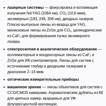
лазерные системы
— фокусировка и коллимация
излучения Nd:YAG (1064 нм), CO₂ (10.6 мкм),
эксимерных (193, 248, 308 нм), диодных лазеров.
Плоско-выпуклые линзы из кварца для YAG,
менисковые линзы из ZnSe для CO₂, цилиндрические
из CaF₂ для формирования пучка эксимерного
лазера.
спектроскопия и аналитическое оборудование
—
коллиматорные и конденсорные линзы из CaF₂ и
ZnSe для ИК-спектрометров. Линзы для систем с
источниками глобар и диодными лазерами в
диапазоне 2–14 мкм.
оптические измерительные приборы
машинное зрение
— линзы объективов для систем с
CCD/CMOS камерами. Ахроматические дублеты из К8
для цветных камер, кварцевые для УФ-
флуоресцентной инспекции.