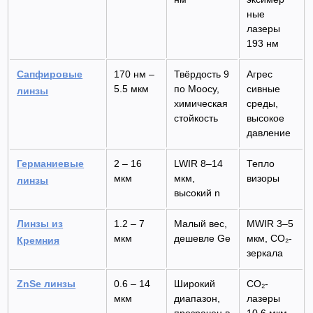
ные
лазеры
193 нм
Сапфи
ровые
170 нм –
Твёрдость 9
Агрес
5.5 мкм
по Моосу,
сивные
линзы
хими
ческая
среды,
стойкость
высокое
давление
Герма
ниевые
2 – 16
LWIR 8–14
Тепло
мкм
мкм,
визоры
линзы
высокий n
Линзы из
1.2 – 7
Малый вес,
MWIR 3–5
мкм
дешевле Ge
мкм, CO₂-
Кремния
зеркала
ZnSe линзы
0.6 – 14
Широкий
CO₂-
мкм
диапазон,
лазеры
прозра
чен в
10.6 мкм,