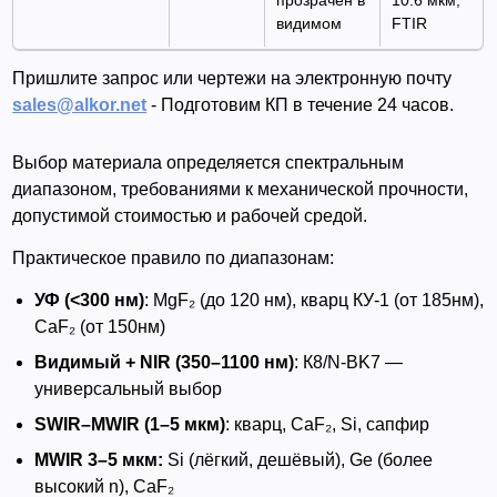
видимом
FTIR
Пришлите запрос или чертежи на электронную почту
sales@alkor.net
- Подготовим КП в течение 24 часов.
Выбор материала определяется спектральным
диапазоном, требованиями к механической прочности,
допустимой стоимостью и рабочей средой.
Практическое правило по диапазонам:
УФ (<300 нм)
: MgF₂ (до 120 нм), кварц КУ-1 (от 185нм),
CaF₂ (от 150нм)
Видимый + NIR (350–1100 нм)
: К8/N-BK7 —
универсальный выбор
SWIR–MWIR (1–5 мкм)
: кварц, CaF₂, Si, сапфир
MWIR 3–5 мкм:
Si (лёгкий, дешёвый), Ge (более
высокий n), CaF₂