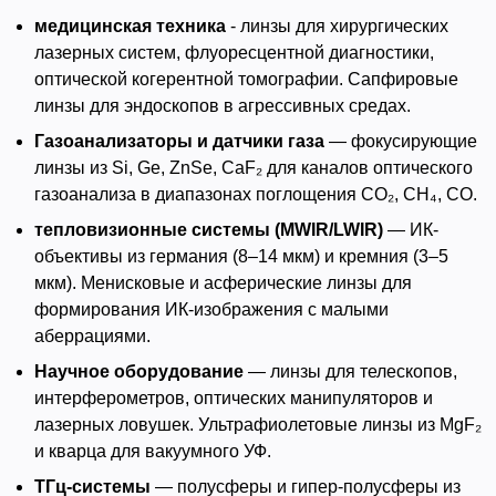
медицинская техника
- линзы для хирургических
лазерных систем, флуоресцентной диагностики,
оптической когерентной томографии. Сапфировые
линзы для эндоскопов в агрессивных средах.
Газоанализаторы и датчики газа
— фокусирующие
линзы из Si, Ge, ZnSe, CaF₂ для каналов оптического
газоанализа в диапазонах поглощения CO₂, CH₄, CO.
тепловизионные системы (MWIR/LWIR)
— ИК-
объективы из германия (8–14 мкм) и кремния (3–5
мкм). Менисковые и асферические линзы для
формирования ИК-изображения с малыми
аберрациями.
Научное оборудование
— линзы для телескопов,
интерферометров, оптических манипуляторов и
лазерных ловушек. Ультрафиолетовые линзы из MgF₂
и кварца для вакуумного УФ.
ТГц-системы
— полусферы и гипер-полусферы из