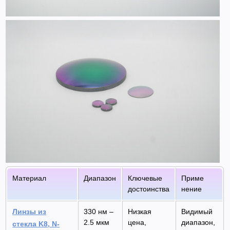
Материал
Диапазон
Ключевые
Приме
достоинства
нение
Линзы из
330 нм –
Низкая
Видимый
2.5 мкм
цена,
диапазон,
стекла K8, N-